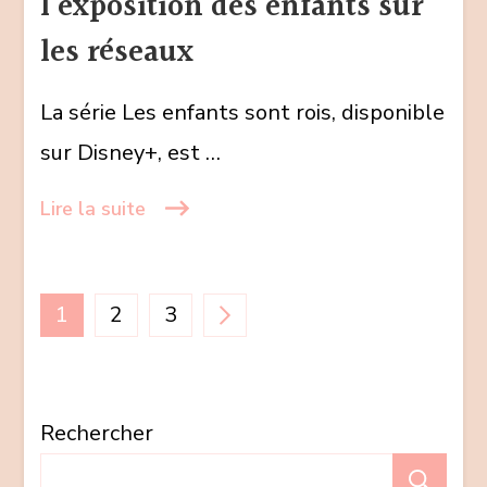
l’exposition des enfants sur
l’exposition
des
les réseaux
enfants
sur
La série Les enfants sont rois, disponible
les
sur Disney+, est …
réseaux
Lire la suite
Pagination
PAGE
PAGE
PAGE
1
2
3
des
Rechercher
publications
Re