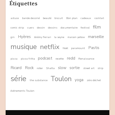
Étiquettes
astuce
bande dessiné
beauté
biscuit
Bon plan
cadeaux
cocktail
film
comic strip
cuers
dessin
dessins
documentaire
festival
Hyères
marseille
gin
Jérémy Ferrari
la seyne
maison yellow
musique
netflix
Pastis
Noël
paramount
podcast
redd
pizza
pizza fritta
recette
Renaissance
Ricard
Rock
slow
sortie
roller
Shatta
street art
strip
série
Toulon
yoga
the substance
zéro déchet
événements Toulon