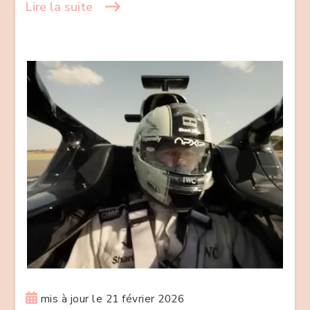
Lire la suite
cerveau
!
mis à jour le
21 février 2026