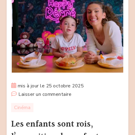
mis à jour le
25 octobre 2025
sur
Laisser un commentaire
Les
Cinéma
enfants
sont
Les enfants sont rois,
rois,