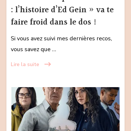
« Monstre
: l’histoire d’Ed Gein » va te
:
l’histoire
faire froid dans le dos !
d’Ed
Gein »
Si vous avez suivi mes dernières recos,
va
vous savez que …
te
faire
Lire la suite
froid
dans
le
dos
!