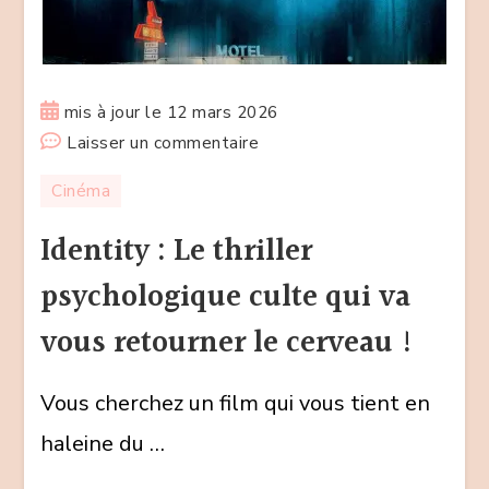
mis à jour le
12 mars 2026
sur
Laisser un commentaire
Identity
Cinéma
:
Le
Identity : Le thriller
thriller
psychologique culte qui va
psychologique
culte
vous retourner le cerveau !
qui
va
Vous cherchez un film qui vous tient en
vous
haleine du …
retourner
le