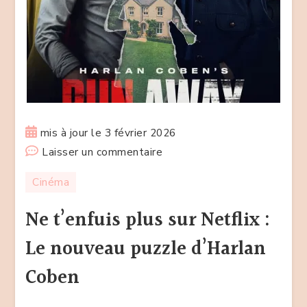
mis à jour le
3 février 2026
sur
Laisser un commentaire
Ne
Cinéma
t’enfuis
plus
Ne t’enfuis plus sur Netflix :
sur
Le nouveau puzzle d’Harlan
Netflix
:
Coben
Le
nouveau