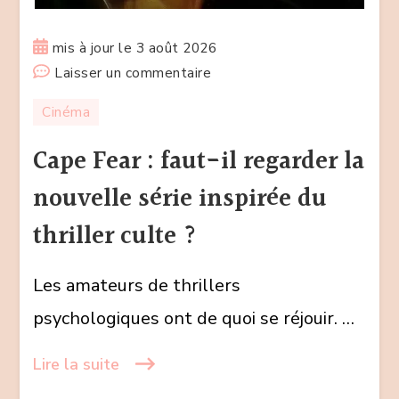
mis à jour le
3 août 2026
sur
Laisser un commentaire
Cape
Cinéma
Fear
:
Cape Fear : faut-il regarder la
faut-
nouvelle série inspirée du
il
regarder
thriller culte ?
la
nouvelle
Les amateurs de thrillers
série
psychologiques ont de quoi se réjouir. …
inspirée
du
Lire la suite
thriller
culte