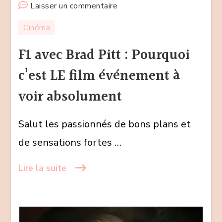
sur
Laisser un commentaire
F1
Cinéma
avec
Brad
F1 avec Brad Pitt : Pourquoi
Pitt
c’est LE film événement à
:
Pourquoi
voir absolument
c’est
LE
Salut les passionnés de bons plans et
film
de sensations fortes …
événement
à
Lire la suite
voir
absolument