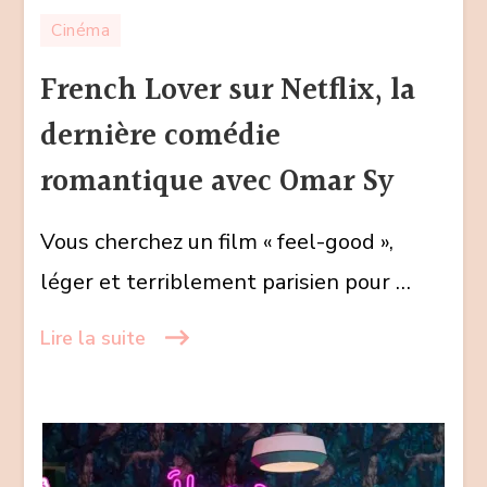
French
Cinéma
Lover
sur
French Lover sur Netflix, la
Netflix,
dernière comédie
la
dernière
romantique avec Omar Sy
comédie
romantique
Vous cherchez un film « feel-good »,
avec
léger et terriblement parisien pour …
Omar
Sy
Lire la suite