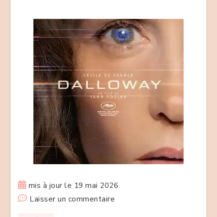
?
mis à jour le
19 mai 2026
sur
Laisser un commentaire
« Dalloway »