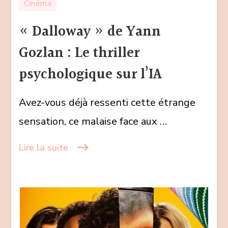
Cinéma
de
Yann
« Dalloway » de Yann
Gozlan
Gozlan : Le thriller
:
Le
psychologique sur l’IA
thriller
psychologique
Avez-vous déjà ressenti cette étrange
sur
sensation, ce malaise face aux …
l’IA
Lire la suite