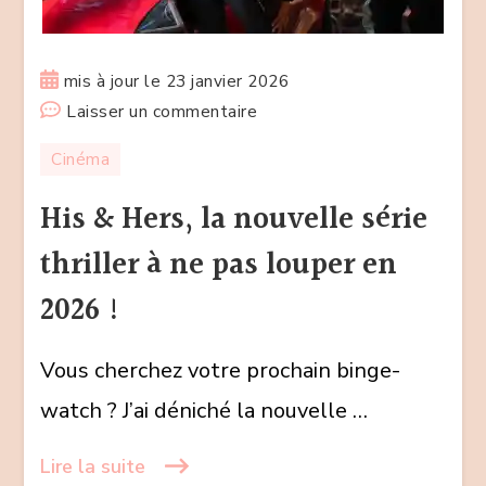
mis à jour le
23 janvier 2026
sur
Laisser un commentaire
His
Cinéma
&
Hers,
His & Hers, la nouvelle série
la
thriller à ne pas louper en
nouvelle
série
2026 !
thriller
à
Vous cherchez votre prochain binge-
ne
watch ? J’ai déniché la nouvelle …
pas
louper
Lire la suite
en