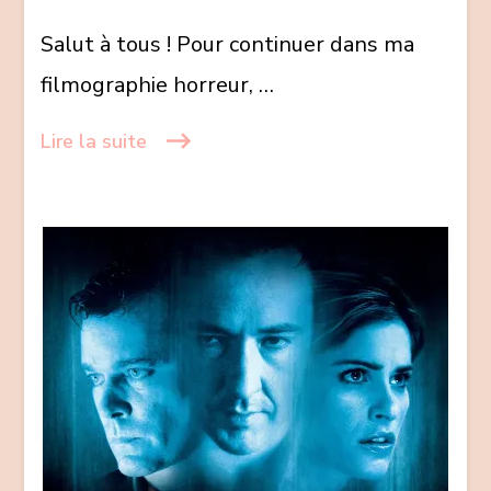
poupée
Salut à tous ! Pour continuer dans ma
la
plus
filmographie horreur, …
trash
est
Lire la suite
de
retour