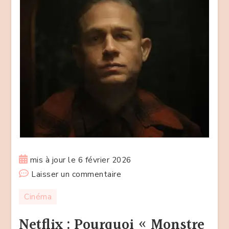
mis à jour le
6 février 2026
sur
Laisser un commentaire
Netflix
Cinéma
:
Pourquoi
Netflix : Pourquoi « Monstre