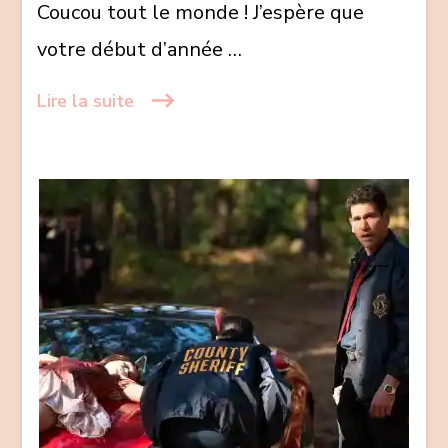
Coucou tout le monde ! J’espère que
puzzle
votre début d’année …
d’Harlan
Coben
Lire la suite