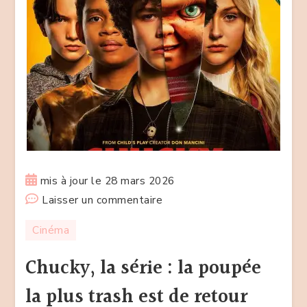
mis à jour le
28 mars 2026
sur
Laisser un commentaire
Chucky,
Cinéma
la
série
Chucky, la série : la poupée
:
la plus trash est de retour
la