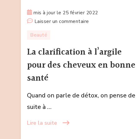
mis à jour le
25 février 2022
sur
Laisser un commentaire
La
Beauté
clarification
à
La clarification à l’argile
l’argile
pour des cheveux en bonne
pour
des
santé
cheveux
en
Quand on parle de détox, on pense de
bonne
suite à …
santé
Lire la suite