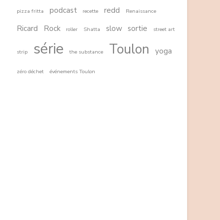
podcast
redd
pizza fritta
recette
Renaissance
Ricard
Rock
slow
sortie
roller
Shatta
street art
série
Toulon
yoga
strip
the substance
zéro déchet
événements Toulon