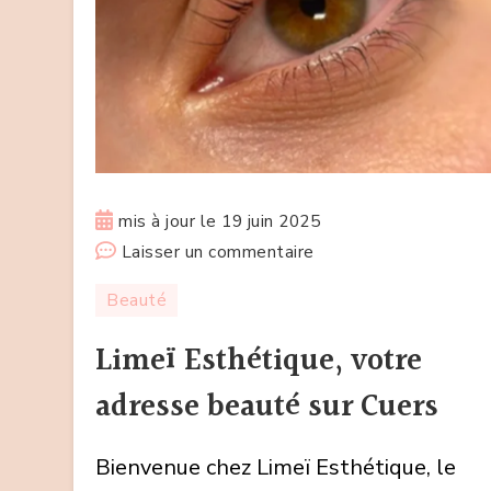
mis à jour le
19 juin 2025
sur
Laisser un commentaire
Limeï
Beauté
Esthétique,
votre
Limeï Esthétique, votre
adresse
adresse beauté sur Cuers
beauté
sur
Bienvenue chez Limeï Esthétique, le
Cuers