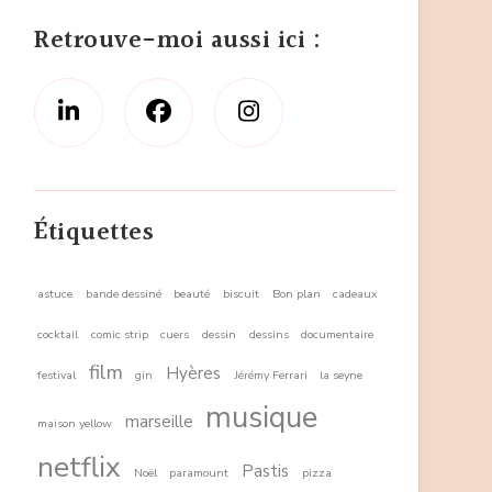
Retrouve-moi aussi ici :
Étiquettes
astuce
bande dessiné
beauté
biscuit
Bon plan
cadeaux
cocktail
comic strip
cuers
dessin
dessins
documentaire
film
Hyères
festival
gin
Jérémy Ferrari
la seyne
musique
marseille
maison yellow
netflix
Pastis
Noël
paramount
pizza