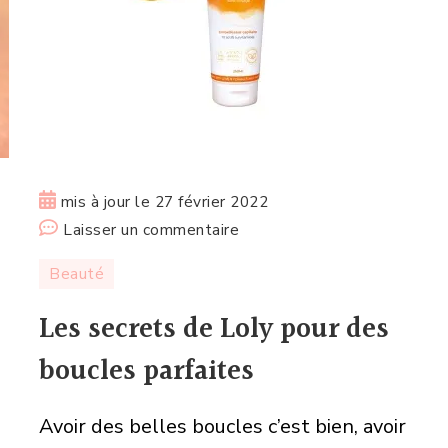
mis à jour le
27 février 2022
sur
Laisser un commentaire
Les
Beauté
secrets
de
Les secrets de Loly pour des
Loly
boucles parfaites
pour
des
Avoir des belles boucles c’est bien, avoir
boucles