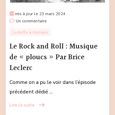
mis à jour le
23 mars 2024
sur
Un commentaire
Le
La boîte à musique
Rock
and
Le Rock and Roll : Musique
Roll
de « ploucs » Par Brice
:
Musique
Leclerc
de
« ploucs »
Comme on a pu le voir dans l’épisode
Par
précédent dédié …
Brice
Leclerc
Lire la suite