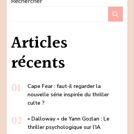
Rechercher
Re
Articles
récents
Cape Fear : faut-il regarder la
nouvelle série inspirée du thriller
culte ?
« Dalloway » de Yann Gozlan : Le
thriller psychologique sur l’IA