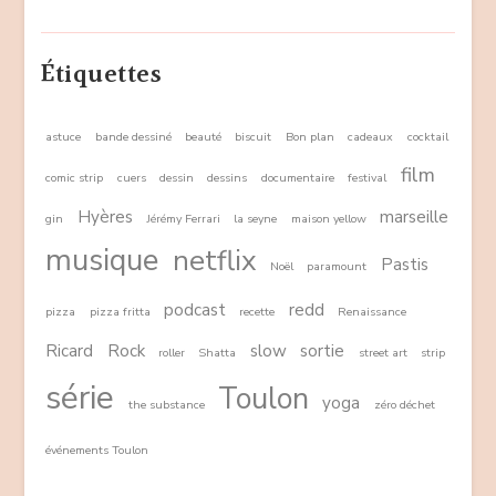
Étiquettes
astuce
bande dessiné
beauté
biscuit
Bon plan
cadeaux
cocktail
film
comic strip
cuers
dessin
dessins
documentaire
festival
Hyères
marseille
gin
Jérémy Ferrari
la seyne
maison yellow
musique
netflix
Pastis
Noël
paramount
podcast
redd
pizza
pizza fritta
recette
Renaissance
Ricard
Rock
slow
sortie
roller
Shatta
street art
strip
série
Toulon
yoga
the substance
zéro déchet
événements Toulon