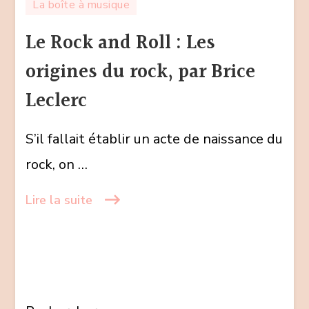
La boîte à musique
Rock
and
Le Rock and Roll : Les
Roll
origines du rock, par Brice
:
Les
Leclerc
origines
du
S’il fallait établir un acte de naissance du
rock,
rock, on …
par
Brice
Lire la suite
Leclerc