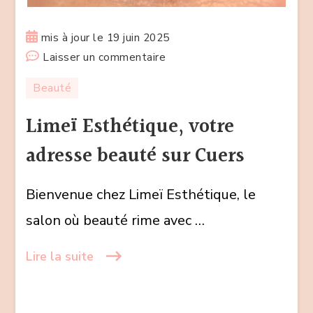
mis à jour le
19 juin 2025
sur
Laisser un commentaire
Limeï
Beauté
Esthétique,
votre
Limeï Esthétique, votre
adresse
adresse beauté sur Cuers
beauté
sur
Bienvenue chez Limeï Esthétique, le
Cuers
salon où beauté rime avec …
Lire la suite