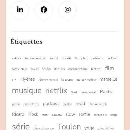
Étiquettes
astuce
bande dessiné
beauté
biscuit
Bon plan
cadeaux
cocktail
film
comic strip
cuers
dessin
dessins
documentaire
festival
Hyères
marseille
gin
Jérémy Ferrari
la seyne
maison yellow
musique
netflix
Pastis
Noël
paramount
podcast
redd
pizza
pizza fritta
recette
Renaissance
Ricard
Rock
slow
sortie
roller
Shatta
street art
strip
série
Toulon
yoga
the substance
zéro déchet