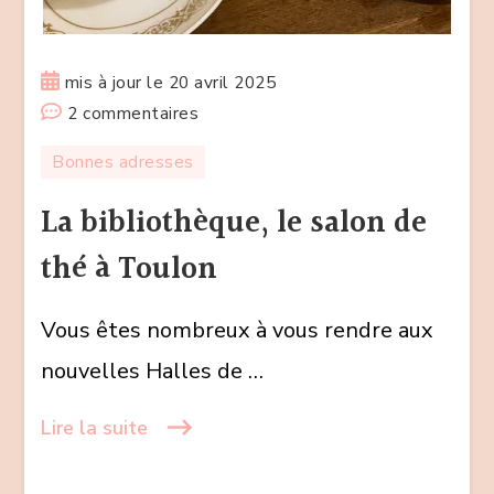
mis à jour le
20 avril 2025
sur
2 commentaires
La
Bonnes adresses
bibliothèque,
le
La bibliothèque, le salon de
salon
thé à Toulon
de
thé
Vous êtes nombreux à vous rendre aux
à
Toulon
nouvelles Halles de …
Lire la suite