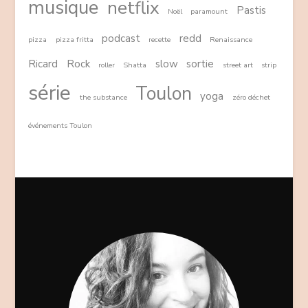
musique
netflix
Pastis
Noël
paramount
podcast
redd
pizza
pizza fritta
recette
Renaissance
Ricard
Rock
slow
sortie
roller
Shatta
street art
strip
série
Toulon
yoga
the substance
zéro déchet
événements Toulon