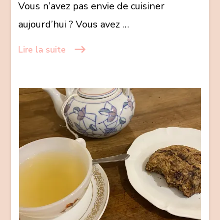
Vous n’avez pas envie de cuisiner
made
aujourd’hui ? Vous avez …
in
Toulon
Lire la suite