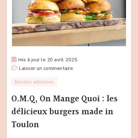
mis à jour le
20 avril 2025
sur
Laisser un commentaire
O.M.Q,
Bonnes adresses
On
Mange
O.M.Q, On Mange Quoi : les
Quoi
délicieux burgers made in
:
les
Toulon
délicieux
burgers