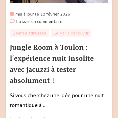
mis à jour le
18 février 2026
sur
Laisser un commentaire
Jungle
Bonnes adresses
Le Var à découvrir
Room
à
Jungle Room à Toulon :
Toulon
l’expérience nuit insolite
:
l’expérience
avec jacuzzi à tester
nuit
absolument !
insolite
avec
Si vous cherchez une idée pour une nuit
jacuzzi
à
romantique à …
tester
absolument