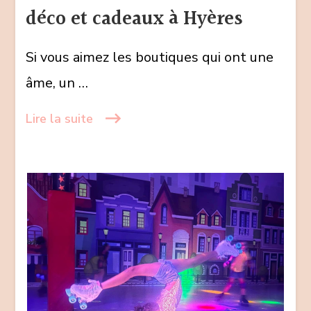
déco et cadeaux à Hyères
boutique
déco
Si vous aimez les boutiques qui ont une
et
cadeaux
âme, un …
à
Hyères
Lire la suite