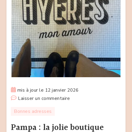
mis à jour le
12 janvier 2026
sur
Laisser un commentaire
Pampa
Bonnes adresses
:
la
Pampa : la jolie boutique
jolie