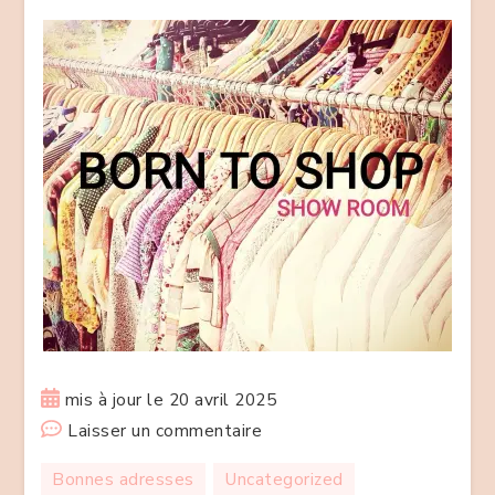
mis à jour le
20 avril 2025
sur
Laisser un commentaire
Born
Bonnes adresses
Uncategorized
To