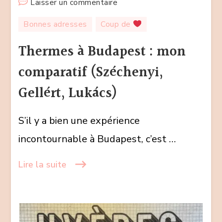
sur
Laisser un commentaire
Thermes
Bonnes adresses
Coup de
à
Budapest
Thermes à Budapest : mon
:
comparatif (Széchenyi,
mon
comparatif
Gellért, Lukács)
(Széchenyi,
Gellért,
S’il y a bien une expérience
Lukács)
incontournable à Budapest, c’est …
Lire la suite