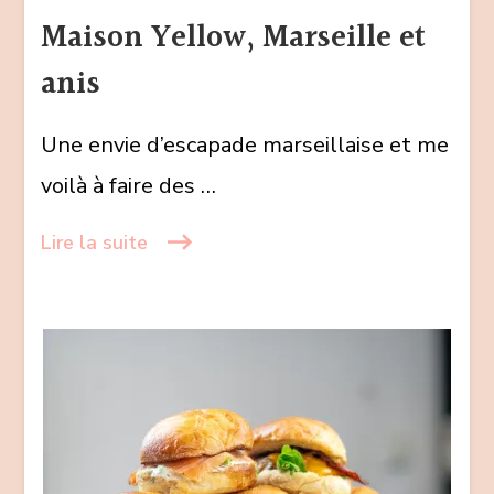
Marseille
Maison Yellow, Marseille et
et
anis
anis
Une envie d’escapade marseillaise et me
voilà à faire des …
Lire la suite