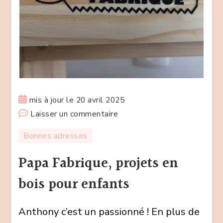
mis à jour le
20 avril 2025
sur
Laisser un commentaire
Papa
Bonnes adresses
Fabrique,
projets
Papa Fabrique, projets en
en
bois pour enfants
bois
pour
Anthony c’est un passionné ! En plus de
enfants