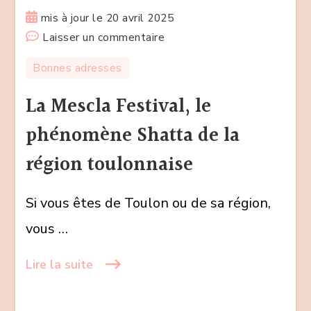
mis à jour le
20 avril 2025
sur
Laisser un commentaire
La
Bonnes adresses
Mescla
Festival,
La Mescla Festival, le
le
phénomène Shatta de la
phénomène
Shatta
région toulonnaise
de
la
Si vous êtes de Toulon ou de sa région,
région
vous …
toulonnaise
Lire la suite