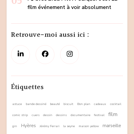
film événement à voir absolument
Retrouve-moi aussi ici :
Étiquettes
astuce
bande dessiné
beauté
biscuit
Bon plan
cadeaux
cocktail
film
comic strip
cuers
dessin
dessins
documentaire
festival
Hyères
marseille
gin
Jérémy Ferrari
la seyne
maison yellow