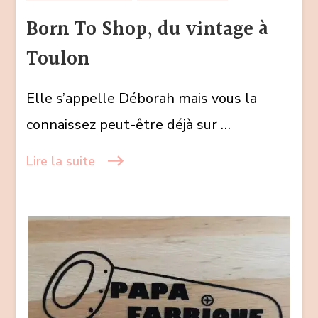
Shop,
Born To Shop, du vintage à
du
Toulon
vintage
à
Elle s’appelle Déborah mais vous la
Toulon
connaissez peut-être déjà sur …
Lire la suite