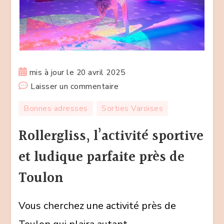
mis à jour le
20 avril 2025
sur
Laisser un commentaire
Rollergliss,
Bonnes adresses
Sorties Varoises
l’activité
sportive
Rollergliss, l’activité sportive
et
et ludique parfaite près de
ludique
parfaite
Toulon
près
de
Vous cherchez une activité près de
Toulon