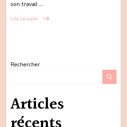
son travail …
Lire la suite
Rechercher
Re
Articles
récents