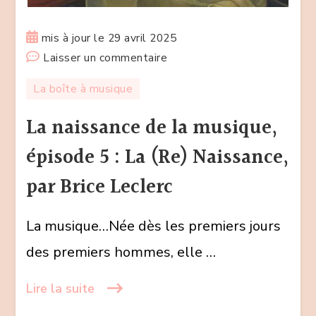
mis à jour le
29 avril 2025
sur
Laisser un commentaire
La
La boîte à musique
naissance
de
La naissance de la musique,
la
épisode 5 : La (Re) Naissance,
musique,
épisode
par Brice Leclerc
5
:
La musique…Née dès les premiers jours
La
des premiers hommes, elle …
(Re)
Naissance,
Lire la suite
par
Brice