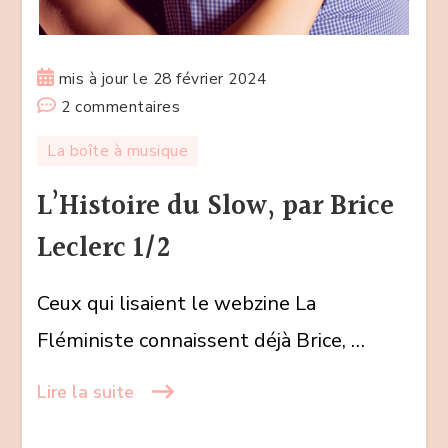
mis à jour le
28 février 2024
sur
2 commentaires
L’Histoire
La boîte à musique
du
Slow,
L’Histoire du Slow, par Brice
par
Leclerc 1/2
Brice
Leclerc
Ceux qui lisaient le webzine La
1/2
Fléministe connaissent déjà Brice, …
Lire la suite