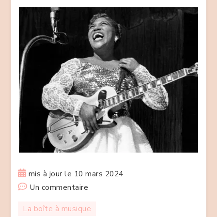
mis à jour le
10 mars 2024
sur
Un commentaire
Le
La boîte à musique
Rock