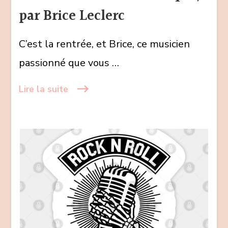
la
par Brice Leclerc
musique,
par
C’est la rentrée, et Brice, ce musicien
Brice
Leclerc
passionné que vous …
Lire la suite