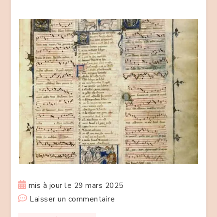
Leclerc
mis à jour le
29 mars 2025
sur
Laisser un commentaire
La