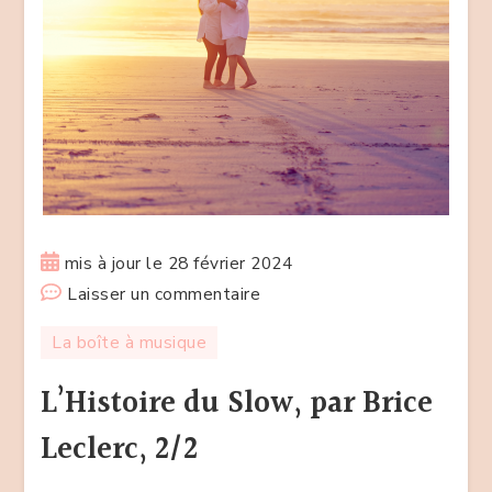
mis à jour le
28 février 2024
sur
Laisser un commentaire
L’Histoire
La boîte à musique
du
Slow,
L’Histoire du Slow, par Brice
par
Leclerc, 2/2
Brice
Leclerc,