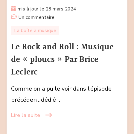
mis à jour le
23 mars 2024
sur
Un commentaire
Le
La boîte à musique
Rock
and
Le Rock and Roll : Musique
Roll
de « ploucs » Par Brice
:
Musique
Leclerc
de
« ploucs »
Comme on a pu le voir dans l’épisode
Par
précédent dédié …
Brice
Leclerc
Lire la suite