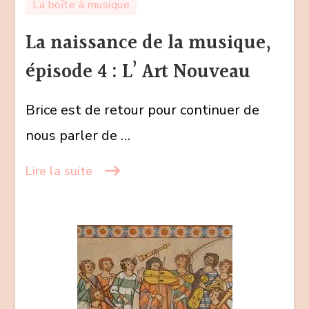
La boîte à musique
naissance
de
La naissance de la musique,
la
épisode 4 : L’ Art Nouveau
musique,
épisode
Brice est de retour pour continuer de
4
:
nous parler de …
L’
Art
Lire la suite
Nouveau