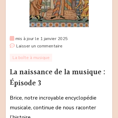
mis à jour le
1 janvier 2025
sur
Laisser un commentaire
La
La boîte à musique
naissance
de
La naissance de la musique :
la
Épisode 3
musique
:
Brice, notre incroyable encyclopédie
Épisode
3
musicale, continue de nous raconter
l’histoire …