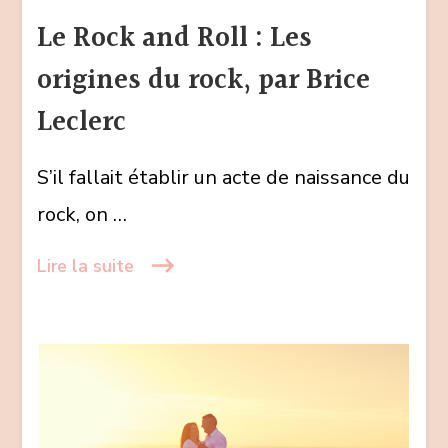
and
Le Rock and Roll : Les
Roll
origines du rock, par Brice
:
Les
Leclerc
origines
du
S’il fallait établir un acte de naissance du
rock,
rock, on …
par
Brice
Lire la suite
Leclerc