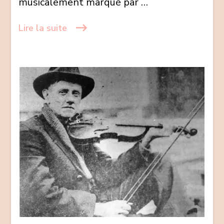
musicalement marqué par …
par
Brice
Lire la suite
Leclerc