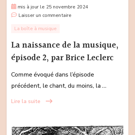
mis à jour le
25 novembre 2024
sur
Laisser un commentaire
La
La boîte à musique
naissance
de
La naissance de la musique,
la
épisode 2, par Brice Leclerc
musique,
épisode
Comme évoqué dans l’épisode
2,
par
précédent, le chant, du moins, la …
Brice
Leclerc
Lire la suite