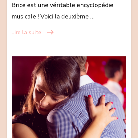
Brice est une véritable encyclopédie
2/2
musicale ! Voici la deuxième …
Lire la suite