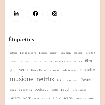
Étiquettes
astuce
bande dessiné
beauté
biscuit
Bon plan
cadeaux
cocktail
film
comic strip
cuers
dessin
dessins
documentaire
festival
Hyères
marseille
gin
Jérémy Ferrari
la seyne
maison yellow
musique
netflix
Pastis
Noël
paramount
podcast
redd
pizza
pizza fritta
recette
Renaissance
Ricard
Rock
slow
sortie
roller
Shatta
street art
strip