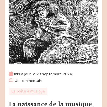
mis à jour le
29 septembre 2024
sur
Un commentaire
La
La boîte à musique
naissance
de
La naissance de la musique,