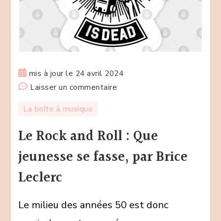
mis à jour le
24 avril 2024
sur
Laisser un commentaire
Le
La boîte à musique
Rock
and
Le Rock and Roll : Que
Roll
jeunesse se fasse, par Brice
:
Que
Leclerc
jeunesse
se
Le milieu des années 50 est donc
fasse,