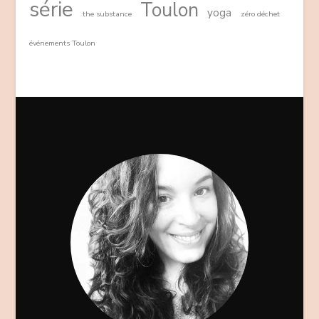
série
Toulon
yoga
the substance
zéro déchet
événements Toulon