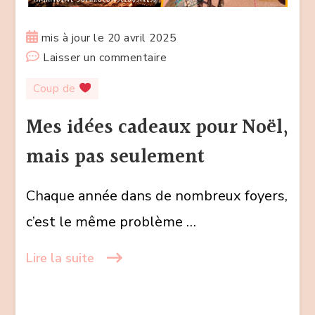
mis à jour le
20 avril 2025
sur
Laisser un commentaire
Mes
Coup de
idées
cadeaux
Mes idées cadeaux pour Noël,
pour
mais pas seulement
Noël,
mais
Chaque année dans de nombreux foyers,
pas
seulement
c’est le même problème …
Lire la suite