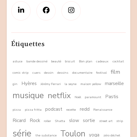
Étiquettes
astuce
bande dessiné
beauté
biscuit
Bon plan
cadeaux
cocktail
film
comic strip
cuers
dessin
dessins
documentaire
festival
Hyères
marseille
gin
Jérémy Ferrari
la seyne
maison yellow
musique
netflix
Pastis
Noël
paramount
podcast
redd
pizza
pizza fritta
recette
Renaissance
Ricard
Rock
slow
sortie
roller
Shatta
street art
strip
série
Toulon
yoga
the substance
zéro déchet