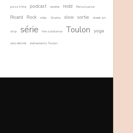
podcast
redd
pizza fritta
recette
Renaissance
Ricard
Rock
slow
sortie
roller
Shatta
street art
série
Toulon
yoga
strip
the substance
zéro déchet
événements Toulon