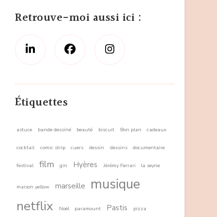
Retrouve-moi aussi ici :
Étiquettes
astuce
bande dessiné
beauté
biscuit
Bon plan
cadeaux
cocktail
comic strip
cuers
dessin
dessins
documentaire
film
Hyères
festival
gin
Jérémy Ferrari
la seyne
musique
marseille
maison yellow
netflix
Pastis
Noël
paramount
pizza