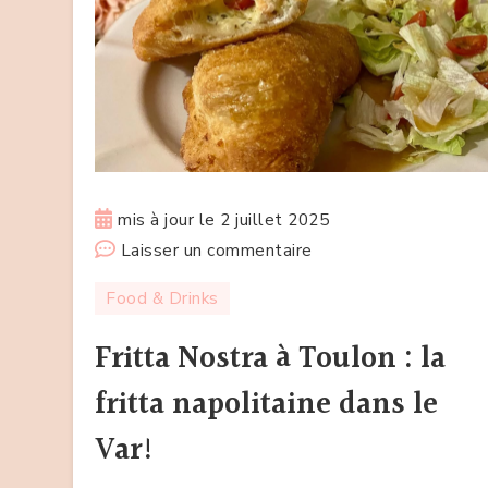
mis à jour le
2 juillet 2025
sur
Laisser un commentaire
Fritta
Food & Drinks
Nostra
à
Fritta Nostra à Toulon : la
Toulon
fritta napolitaine dans le
:
la
Var!
fritta