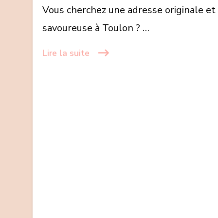
napolitaine
Vous cherchez une adresse originale et
dans
savoureuse à Toulon ? …
le
Var!
Lire la suite