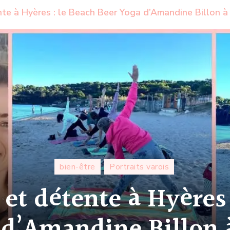
nte à Hyères : le Beach Beer Yoga d’Amandine Billon à 
bien-être
Portraits varois
 et détente à Hyères 
d’Amandine Billon à