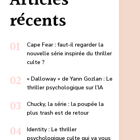
Articles
d’Amandine
Billon
récents
à
tester
cet
Cape Fear : faut-il regarder la
été
nouvelle série inspirée du thriller
culte ?
« Dalloway » de Yann Gozlan : Le
thriller psychologique sur l’IA
Chucky, la série : la poupée la
plus trash est de retour
Identity : Le thriller
psychologique culte qui va vous