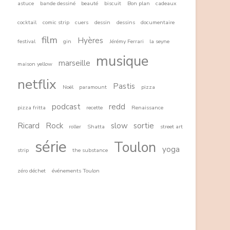
astuce
bande dessiné
beauté
biscuit
Bon plan
cadeaux
cocktail
comic strip
cuers
dessin
dessins
documentaire
film
Hyères
festival
gin
Jérémy Ferrari
la seyne
musique
marseille
maison yellow
netflix
Pastis
Noël
paramount
pizza
podcast
redd
pizza fritta
recette
Renaissance
Ricard
Rock
slow
sortie
roller
Shatta
street art
série
Toulon
yoga
strip
the substance
zéro déchet
événements Toulon