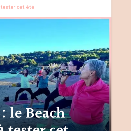
tester cet été
: le Beach
 tester cet