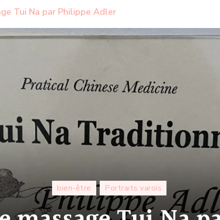
age Tui Na par Philippe Adler
bien-être
Portraits varois
 le massage Tui Na p