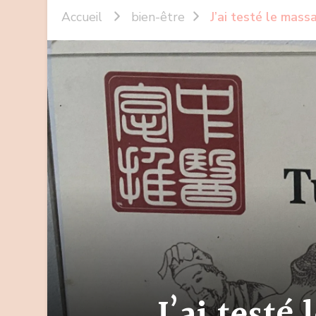
Accueil
bien-être
J’ai testé le mass
J’ai testé