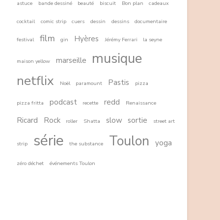
astuce
bande dessiné
beauté
biscuit
Bon plan
cadeaux
cocktail
comic strip
cuers
dessin
dessins
documentaire
film
Hyères
festival
gin
Jérémy Ferrari
la seyne
musique
marseille
maison yellow
netflix
Pastis
Noël
paramount
pizza
podcast
redd
pizza fritta
recette
Renaissance
Ricard
Rock
slow
sortie
roller
Shatta
street art
série
Toulon
yoga
strip
the substance
zéro déchet
événements Toulon