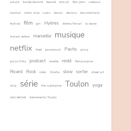
astuce
bande dessiné
beauté
biscuit
Bon plan
cadeaux
cocktail
comic strip
cuers
dessin
dessins
documentaire
film
Hyères
festival
gin
Jérémy Ferrari
la seyne
musique
marseille
maison yellow
netflix
Pastis
Noël
paramount
pizza
podcast
redd
pizza fritta
recette
Renaissance
Ricard
Rock
slow
sortie
roller
Shatta
street art
série
Toulon
yoga
strip
the substance
zéro déchet
événements Toulon