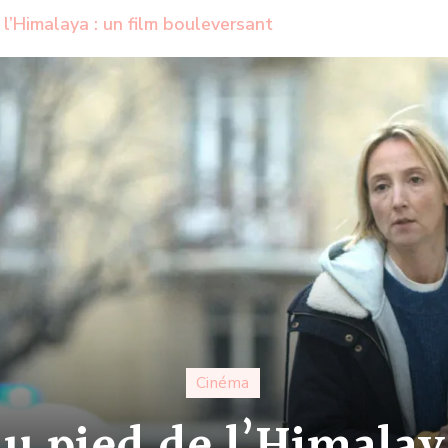
l’Himalaya : un film bouleversant
Cinéma
u pied de l’Himalay