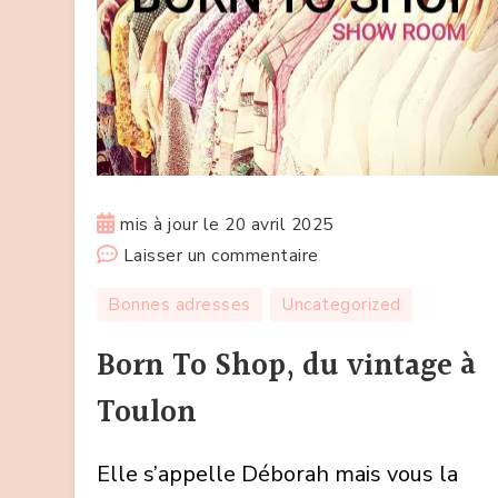
mis à jour le
20 avril 2025
sur
Laisser un commentaire
Born
Bonnes adresses
Uncategorized
To
Shop,
Born To Shop, du vintage à
du
Toulon
vintage
à
Elle s’appelle Déborah mais vous la
Toulon