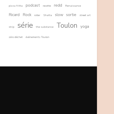
podcast
redd
pizza fritta
recette
Renaissance
Ricard
Rock
slow
sortie
roller
Shatta
street art
série
Toulon
yoga
strip
the substance
zéro déchet
événements Toulon