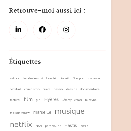
Retrouve-moi aussi ici :
Étiquettes
astuce
bande dessiné
beauté
biscuit
Bon plan
cadeaux
cocktail
comic strip
cuers
dessin
dessins
documentaire
film
Hyères
festival
gin
Jérémy Ferrari
la seyne
musique
marseille
maison yellow
netflix
Pastis
Noël
paramount
pizza