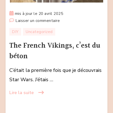
mis à jour le
20 avril 2025
sur
Laisser un commentaire
The
DIY
Uncategorized
French
Vikings,
The French Vikings, c’est du
c’est
béton
du
béton
C’était la première fois que je découvrais
Star Wars. J’étais …
Lire la suite