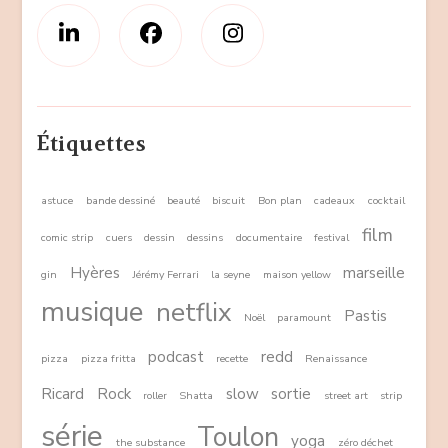
Étiquettes
astuce
bande dessiné
beauté
biscuit
Bon plan
cadeaux
cocktail
film
comic strip
cuers
dessin
dessins
documentaire
festival
Hyères
marseille
gin
Jérémy Ferrari
la seyne
maison yellow
musique
netflix
Pastis
Noël
paramount
podcast
redd
pizza
pizza fritta
recette
Renaissance
Ricard
Rock
slow
sortie
roller
Shatta
street art
strip
série
Toulon
yoga
the substance
zéro déchet