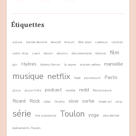
Étiquettes
astuce
bande dessiné
beauté
biscuit
Bon plan
cadeaux
cocktail
film
comic strip
cuers
dessin
dessins
documentaire
festival
Hyères
marseille
gin
Jérémy Ferrari
la seyne
maison yellow
musique
netflix
Pastis
Noël
paramount
podcast
redd
pizza
pizza fritta
recette
Renaissance
Ricard
Rock
slow
sortie
roller
Shatta
street art
strip
série
Toulon
yoga
the substance
zéro déchet
événements Toulon