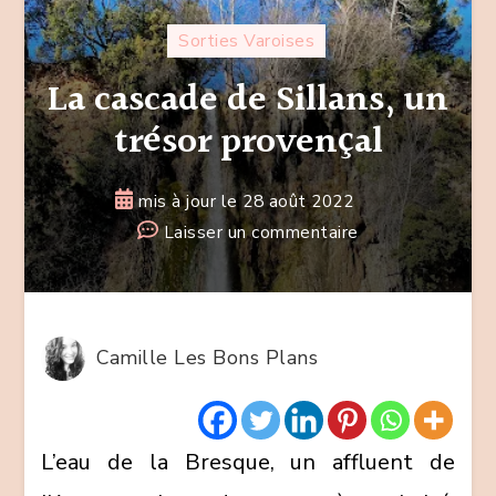
Sorties Varoises
La cascade de Sillans, un
trésor provençal
mis à jour le
28 août 2022
sur
Laisser un commentaire
La
cascade
de
Sillans,
Camille Les Bons Plans
un
trésor
provençal
L’eau de la Bresque, un affluent de