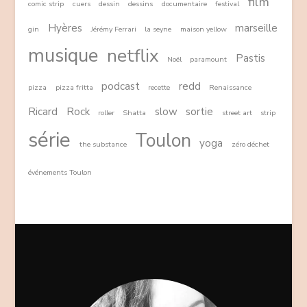
film
comic strip
cuers
dessin
dessins
documentaire
festival
Hyères
marseille
gin
Jérémy Ferrari
la seyne
maison yellow
musique
netflix
Pastis
Noël
paramount
podcast
redd
pizza
pizza fritta
recette
Renaissance
Ricard
Rock
slow
sortie
roller
Shatta
street art
strip
série
Toulon
yoga
the substance
zéro déchet
événements Toulon