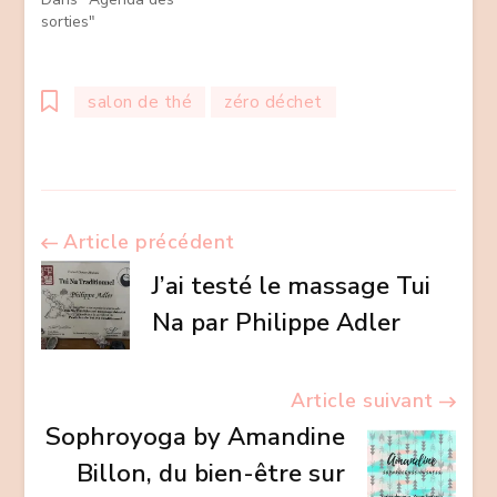
sorties"
salon de thé
zéro déchet
Navigation
Article précédent
J’ai testé le massage Tui
d’article
Na par Philippe Adler
Article suivant
Sophroyoga by Amandine
Billon, du bien-être sur