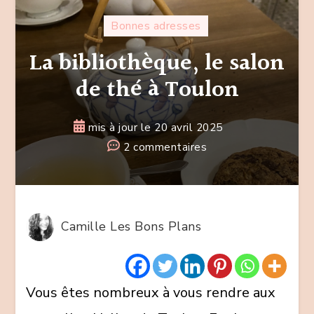
Bonnes adresses
La bibliothèque, le salon
de thé à Toulon
mis à jour le
20 avril 2025
sur
2 commentaires
La
bibliothèque,
le
salon
Camille Les Bons Plans
de
thé
à
Vous êtes nombreux à vous rendre aux
Toulon