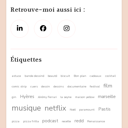
Retrouve-moi aussi ici :
Étiquettes
astuce
bande dessiné
beauté
biscuit
Bon plan
cadeaux
cocktail
film
comic strip
cuers
dessin
dessins
documentaire
festival
Hyères
marseille
gin
Jérémy Ferrari
la seyne
maison yellow
musique
netflix
Pastis
Noël
paramount
podcast
redd
pizza
pizza fritta
recette
Renaissance