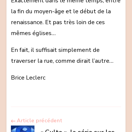
Exactement dans le même temps; entre
la fin du moyen-âge et le début de la
renaissance. Et pas très loin de ces
mêmes églises…
En fait, il suffisait simplement de
traverser la rue, comme dirait l’autre…
Brice Leclerc
Navigation
Article précédent