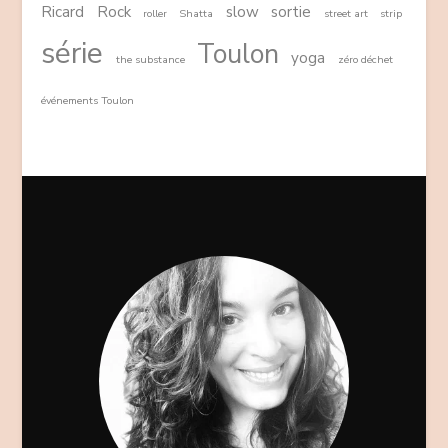
Ricard
Rock
slow
sortie
roller
Shatta
street art
strip
série
Toulon
yoga
the substance
zéro déchet
événements Toulon