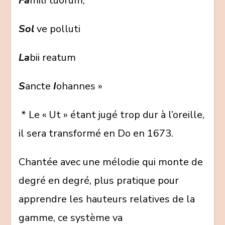
Fa
mili tuorum,
Sol
ve polluti
La
bii reatum
S
ancte
I
ohannes »
* Le « Ut » étant jugé trop dur à l’oreille,
il sera transformé en Do en 1673.
Chantée avec une mélodie qui monte de
degré en degré, plus pratique pour
apprendre les hauteurs relatives de la
gamme, ce système va