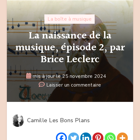
La boîte à musique
La naissance de la
musique, épisode 2, par
Brice Leclerc
mis à jour le
25 novembre 2024
sur
Laisser un commentaire
La
naissance
de
la
Camille Les Bons Plans
musique,
épisode