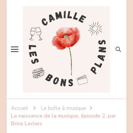
Accueil
La boîte à musique
La naissance de la musique, épisode 2, par
Brice Leclerc